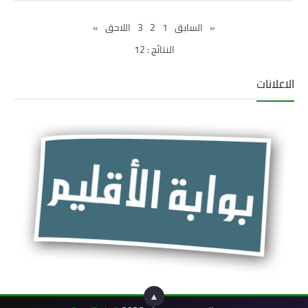
«
السابق
1
2
3
اللاحق
»
النتائج : 12
الاعلانات
▲