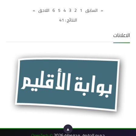
«
السابق
1
2
3
4
5
6
اللاحق
»
النتائج : 41
الاعلانات
▲
جميع الحقوق محفوظة 2026
OpenTech
©