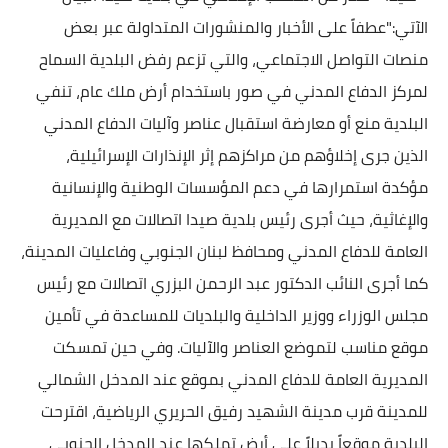
الآتي:"عطفاً على الأخبار والمنشورات المتداولة عبر بعض
منصات التواصل الاجتماعي، والتي تزعم رفض البلدية السماح
لمركز الدفاع المدني في صور باستخدام أرض ملك عام، تنفي
البلدية منع أو معارضة استقبال عناصر وآليات الدفاع المدني
الذين جرى إخلاؤهم من مراكزهم إثر الإنذارات الإسرائيلية،
مؤكدة استمرارها في دعم المؤسسات الوطنية والإنسانية
والإغاثية، حيث أجرى رئيس بلدية صيدا اتصالات مع المديرية
العامة للدفاع المدني ومحافظ لبنان الجنوبي وفاعليات المدينة،
كما أجرى النائب الدكتور عبد الرحمن البزري اتصالات مع رئيس
مجلس الوزراء ووزير الداخلية والبلديات للمساعدة في تأمين
موقع مناسب لتموضع العناصر والآليات. وفي حين تمسكت
المديرية العامة للدفاع المدني بموقع عند المدخل الشمالي
للمدينة قرب مدينة الشهيد رفيق الحريري الرياضية، اقترحت
البلدية موقعاً بديلاً على أرض تملكها عند المدخل الجنوبي