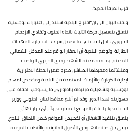
قرب المرفأ الجديد".
ولفت البيان الى ان"اقتراح البلدية استند إلى اعتبارات لوجستية
تتعلق بتسهيل حركة الآليات باتجاه الجنوب وتفادي الازدحام
المروري داخل المدينة، بما يضمن سرعة الاستجابة للمهمات
الطارئة. وتوضح البلدية أن العقار الواقع عند المدخل الشمالي
للمدينة، بما فيه مدينة الشهيد رفيق الحريري الرياضية
ومنشآتها ومحيطها المباشر، مدرج ضمن الخطة الاحترازية
لإدارة الكوارث والأزمات المعتمدة من البلدية ومخصص لمهام
لوجستية وتشغيلية مرتبطة بالطوارئ، ما يستوجب الحفاظ على
جهوزيته لهذا الدور. وقد تم أبلاغ محافظ لبنان الجنوبي ووزير
الداخلية والبلديات بالمواقع المقترحة، وأن أي قرار نهائي
يتعلق بتنفيذ الأشغال أو تخصيص المواقع ضمن النطاق البلدي
يبقى من صلاحياتها وفق الأصول القانونية والأنظمة المرعية