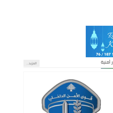
ر أمنية
‏المزيد…