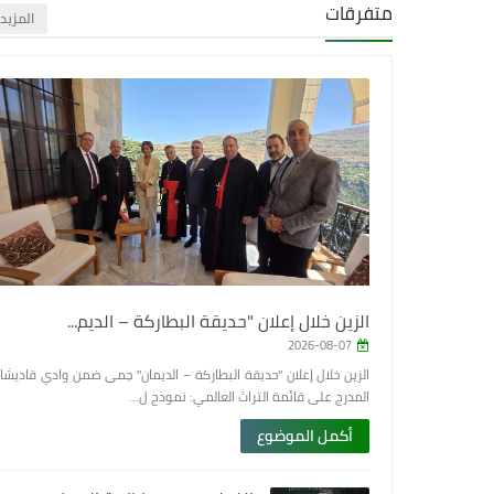
متفرقات
‏المزيد
الزين خلال إعلان "حديقة البطاركة – الديم...
2026-08-07
الزين خلال إعلان "حديقة البطاركة – الديمان" حِمى ضمن وادي قاديشا
المدرج على قائمة التراث العالمي: نموذج ل...
أكمل الموضوع