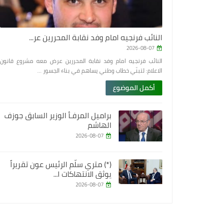
النائب فرنجيه امام وفد نقابة المحررين عر...
2026-08-07
النائب فرنجيه امام وفد نقابة المحررين عرض معه مشروع قانون
الاعلام: لتبنّي خطاب وطني يساهم في بناء الجسور ...
أكمل الموضوع
براميل المرفـأ الوزير السابق جوزف
الهاشم
2026-08-07
(*) متري سلّم الرئيس عون تقريراً
يوثق الانتهاكات ا...
2026-08-07