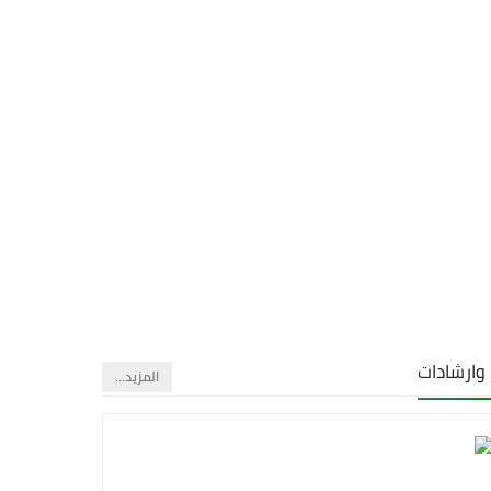
 وارشادات
‏المزيد…