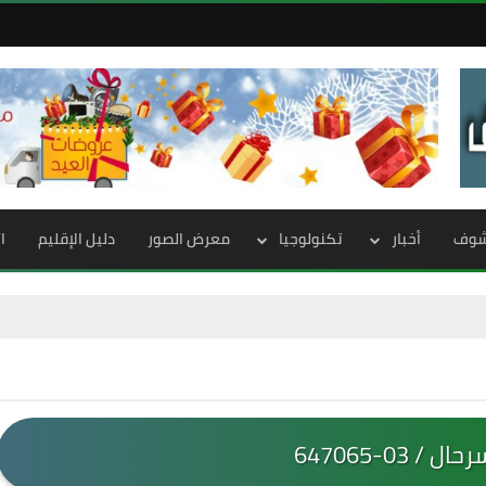
الشوف
أخبار
تكنولوجيا
معرض الصور
دليل الإقليم
ا
/ 03-647065