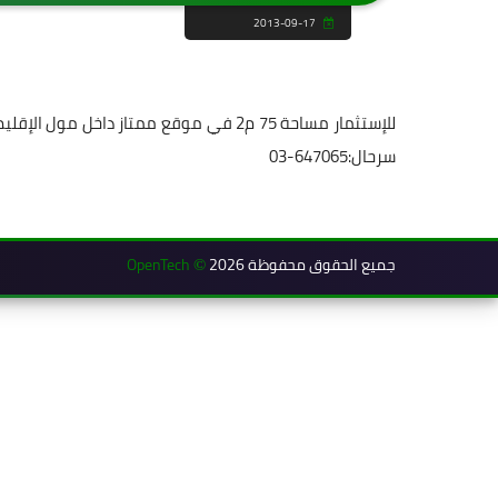
2013-09-17
للإستثمار مساحة 75 م2 في موقع ممتاز دا
سرحال:647065-03
جميع الحقوق محفوظة 2026
OpenTech
©